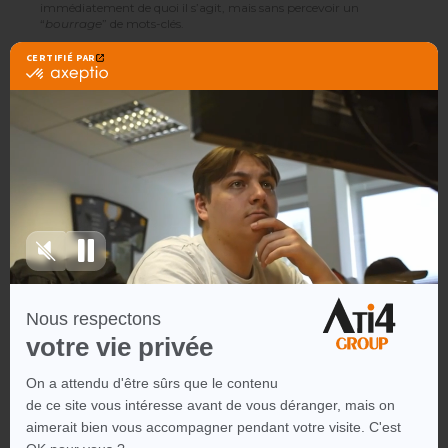
immédiatement de quoi il s’agit, mais sans percevoir un
“
bourrage
” de mots-clés.
Le format de l’article lui-même doit être pensé pour
répondre
à l’intention de recherche
. Une bonne structure peut par
exemple inclure une introduction contextualisée, une liste
d’options ou de conseils, un tableau comparatif, des FAQ
pertinentes et une conclusion avec appel à l’action. Chaque bloc
doit apporter de la valeur, de la clarté et guider naturellement
l’utilisateur vers votre offre ou votre produit.
C’est cette
cohérence entre la requête, le contenu
et
l’expérience utilisateur qui fait toute la puissance du SEO basé
sur la longue traîne. Vous construisez une
croissance
organique plus stabl
e, plus
régulière
, et surtout
plus
rentable
. Vous évitez les effets de “
buzz
” creux au profit d’un
trafic ciblé, durable, qui convertit. Les taux de clics sont
généralement meilleurs, le taux de rebond plus bas, et la durée
moyenne de session plus longue.
Autre avantage : cette stratégie renforce également votre
maillage interne
. Avec plusieurs contenus autour de requêtes
de longue traîne, vous pouvez les relier entre eux de manière
logique et cohérente. Cela améliore à la fois l’expérience
utilisateur et la lisibilité de votre site pour les moteurs de
recherche.