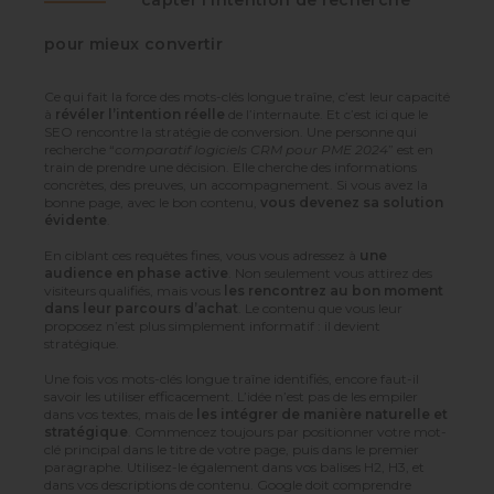
capter l’intention de recherche
pour mieux convertir
Ce qui fait la force des mots-clés longue traîne, c’est leur capacité
à
révéler l’intention réelle
de l’internaute. Et c’est ici que le
SEO rencontre la stratégie de conversion. Une personne qui
recherche “
comparatif logiciels CRM pour PME 2024
” est en
train de prendre une décision. Elle cherche des informations
concrètes, des preuves, un accompagnement. Si vous avez la
bonne page, avec le bon contenu,
vous devenez sa solution
évidente
.
En ciblant ces requêtes fines, vous vous adressez à
une
audience en phase active
. Non seulement vous attirez des
visiteurs qualifiés, mais vous
les rencontrez au bon moment
dans leur parcours d’achat
. Le contenu que vous leur
proposez n’est plus simplement informatif : il devient
stratégique.
Une fois vos mots-clés longue traîne identifiés, encore faut-il
savoir les utiliser efficacement. L’idée n’est pas de les empiler
dans vos textes, mais de
les intégrer de manière naturelle et
stratégique
. Commencez toujours par positionner votre mot-
clé principal dans le titre de votre page, puis dans le premier
paragraphe. Utilisez-le également dans vos balises H2, H3, et
dans vos descriptions de contenu. Google doit comprendre