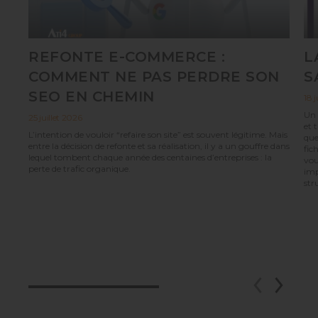
REFONTE E-COMMERCE :
L
COMMENT NE PAS PERDRE SON
S
SEO EN CHEMIN
18 j
Un 
25 juillet 2026
et 
L’intention de vouloir “refaire son site” est souvent légitime. Mais
que
entre la décision de refonte et sa réalisation, il y a un gouffre dans
fic
lequel tombent chaque année des centaines d’entreprises : la
vou
perte de trafic organique.
imp
str