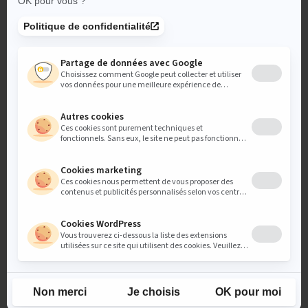
ce que nous mettons en place chez
ati4 group
Notre expertise e-commerce s’inscrit dans
une vision globale
du digital
. Lorsque nous accompagnons nos client dans la
création ou la refonte de leur plateforme e-commerce, nous ne
nous contentons pas de penser design ou ergonomie. Chaque
choix que nous faisons, de l’architecture du site au parcours
utilisateur, est pensé
en lien étroit avec une stratégie de
référencement naturel solide et durable
. Car pour qu’un
site e-commerce soit réellement performant, il doit être
visible
,
bien positionné
, et capable d’
attirer un trafic qualifié
.
Notre approche du SEO repose sur
une logique
d’alignement entre les objectifs business, le contenu
proposé, et les attentes des utilisateurs
. Et c’est
précisément là que la longue traîne devient un
levier
redoutable
: elle permet de capter des prospects là où ils se
trouvent, avec des requêtes précises, souvent révélatrices d’un
besoin concret ou d’une intention d’achat bien définie. C’est une