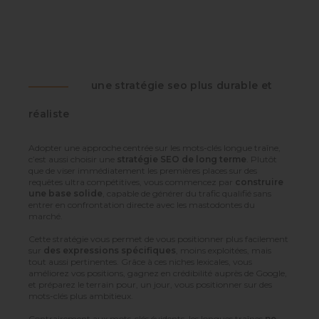
une stratégie seo plus durable et
réaliste
Adopter une approche centrée sur les mots-clés longue traîne,
c’est aussi choisir une
stratégie SEO de long terme
. Plutôt
que de viser immédiatement les premières places sur des
requêtes ultra compétitives, vous commencez par
construire
une base solide
, capable de générer du trafic qualifié sans
entrer en confrontation directe avec les mastodontes du
marché.
Cette stratégie vous permet de vous positionner plus facilement
sur
des expressions spécifiques
, moins exploitées, mais
tout aussi pertinentes. Grâce à ces niches lexicales, vous
améliorez vos positions, gagnez en crédibilité auprès de Google,
et préparez le terrain pour, un jour, vous positionner sur des
mots-clés plus ambitieux.
Contrairement aux mots-clés évidents, les longues traînes
ne