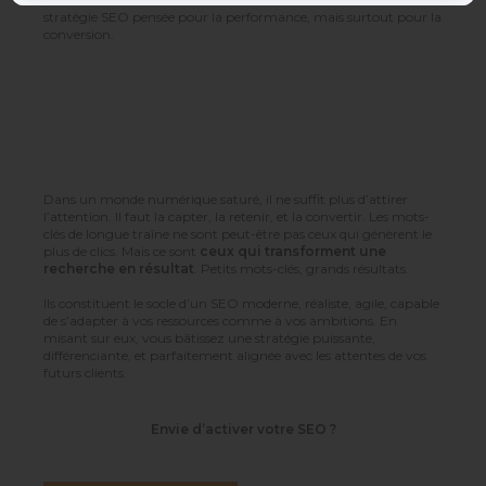
stratégie SEO pensée pour la performance, mais surtout pour la
conversion.
Dans un monde numérique saturé, il ne suffit plus d’attirer
l’attention. Il faut la capter, la retenir, et la convertir. Les mots-
clés de longue traîne ne sont peut-être pas ceux qui génèrent le
plus de clics. Mais ce sont
ceux qui transforment une
recherche en résultat
. Petits mots-clés, grands résultats.
Ils constituent le socle d’un SEO moderne, réaliste, agile, capable
de s’adapter à vos ressources comme à vos ambitions. En
misant sur eux, vous bâtissez une stratégie puissante,
différenciante, et parfaitement alignée avec les attentes de vos
futurs clients.
Envie d’activer votre SEO ?