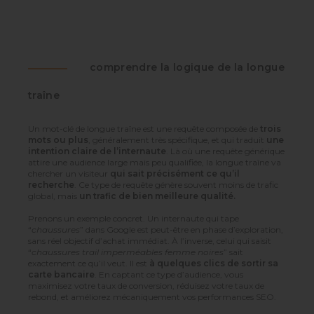
comprendre la logique de la longue
traîne
Un mot-clé de longue traîne est une requête composée de
trois
mots ou plus
, généralement très spécifique, et qui traduit
une
intention claire de l’internaute
. Là où une requête générique
attire une audience large mais peu qualifiée, la longue traîne va
chercher un visiteur
qui sait précisément ce qu’il
recherche
. Ce type de requête génère souvent moins de trafic
global, mais
un trafic de bien meilleure qualité.
Prenons un exemple concret. Un internaute qui tape
“
chaussures
” dans Google est peut-être en phase d’exploration,
sans réel objectif d’achat immédiat. À l’inverse, celui qui saisit
“
chaussures trail imperméables femme noires
” sait
exactement ce qu’il veut. Il est
à quelques clics de sortir sa
carte bancaire
. En captant ce type d’audience, vous
maximisez votre taux de conversion, réduisez votre taux de
rebond, et améliorez mécaniquement vos performances SEO.