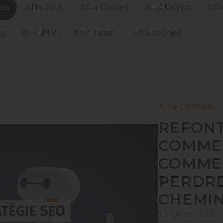
tus
ATI4 Actu
ATI4 Conseil
ATI4 Design
ATI
ng
ATI4 PIM
ATI4 Team
ATI4 Techno
ATI4 CONSEIL
REFONT
COMMER
COMME
PERDRE
CHEMI
25 juillet 2026