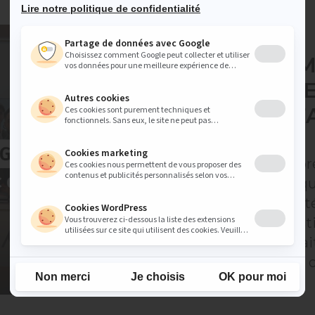
ATI4 EVENT
MEET 
FRANCE 
QU'IL 
9 juillet 2026
Après une pr
historique qu
communauté f
dire, la quest
qu'on pouvai
réponse est o