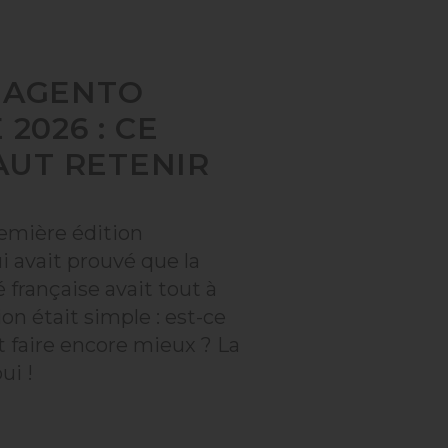
MAGENTO
2026 : CE
FAUT RETENIR
emière édition
i avait prouvé que la
rançaise avait tout à
ion était simple : est-ce
t faire encore mieux ? La
ui !