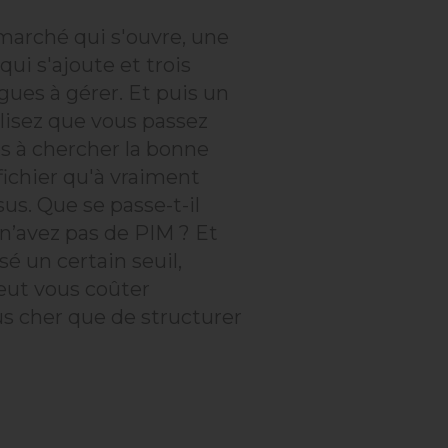
arché qui s'ouvre, une
ui s'ajoute et trois
gues à gérer. Et puis un
alisez que vous passez
s à chercher la bonne
fichier qu'à vraiment
sus. Que se passe-t-il
n’avez pas de PIM ? Et
é un certain seuil,
eut vous coûter
s cher que de structurer