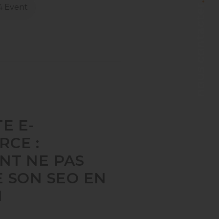
.
4 Event
nous contacter
E E-
CE :
NT NE PAS
 SON SEO EN
N