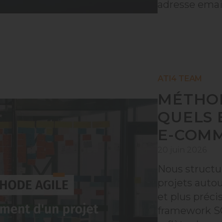
adresse emai
ATI4 TEAM
MÉTHOD
QUELS 
E-COMM
20 juin 2026
Nous structur
projets auto
et plus préc
framework S