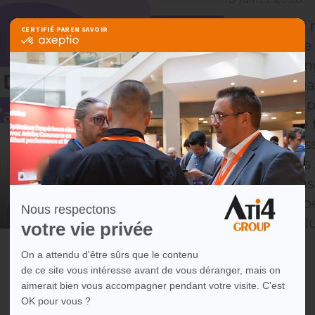
Un nouveau m
marketplace q
nouvelles lan
jour, vous ré
plus de temp
version d'un 
travailler des
lorsque vous 
pourquoi pass
improviser p
beaucoup plu
?