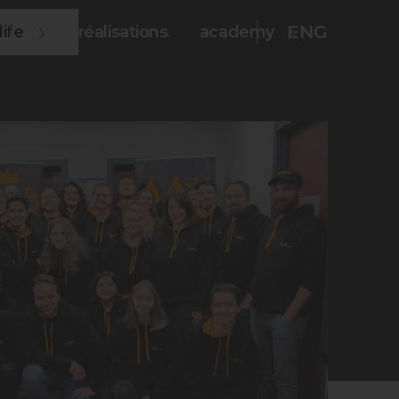
ENG
life
réalisations
academy