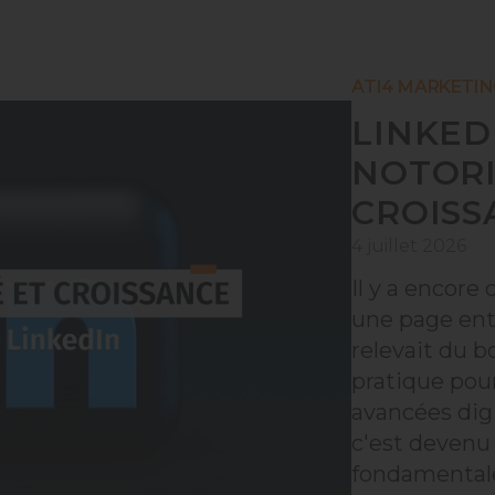
ATI4 MARKETIN
LINKED
NOTORI
CROISS
4 juillet 2026
Il y a encore
une page ent
relevait du b
pratique pour
avancées dig
c'est devenu
fondamentale