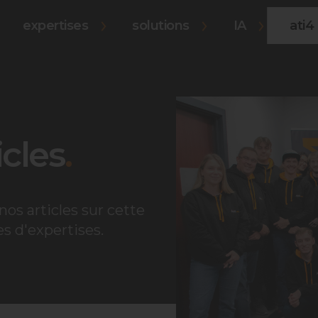
expertises
solutions
IA
ati4 
icles
.
os articles sur cette
s d'expertises.