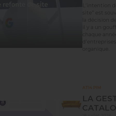
L'intention d
site” est sou
la décision de
il y a un gou
chaque anné
d'entreprises 
organique.
ATI4 PIM
LA GES
CATALO
18 juillet 2026