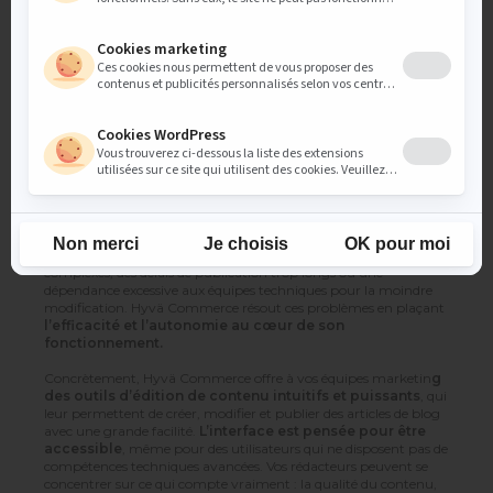
Si les bénéfices d’un blog pour votre site e-commerce sont
indéniables, encore faut-il que sa
gestion soit fluide et
efficace
. C’est là qu’intervient le choix de votre plateforme et de
vos outils techniques. Nous souhaitons attirer votre attention
sur une solution qui transforme radicalement l’approche de la
création et de la gestion de contenu :
Hyvä Commerce.
Hyvä Commerce n’est pas simplement un thème
supplémentaire pour le front de votre boutique. C’est une
approche repensée de
l’expérience de création et d’édition
de contenu
, spécialement conçue pour r
épondre aux
besoins des équipes marketing.
Trop souvent, les équipes
en charge du contenu se retrouvent bloquées par des interfaces
complexes, des délais de publication trop longs ou une
dépendance excessive aux équipes techniques pour la moindre
modification. Hyvä Commerce résout ces problèmes en plaçant
l’efficacité et l’autonomie au cœur de son
fonctionnement.
Concrètement, Hyvä Commerce offre à vos équipes marketin
g
des outils d’édition de contenu intuitifs et puissants
, qui
leur permettent de créer, modifier et publier des articles de blog
avec une grande facilité.
L’interface est pensée pour être
accessible
, même pour des utilisateurs qui ne disposent pas de
compétences techniques avancées. Vos rédacteurs peuvent se
concentrer sur ce qui compte vraiment : la qualité du contenu,