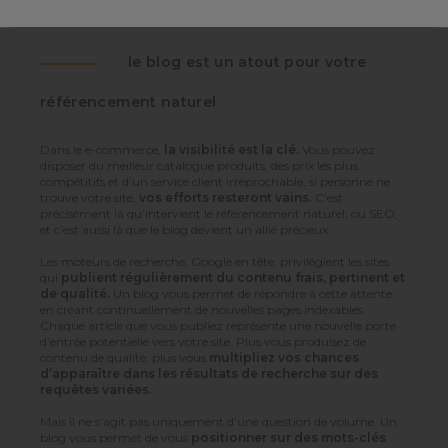
le blog est un atout pour votre
référencement naturel
Dans le e-commerce,
la visibilité est la clé.
Vous pouvez
disposer du meilleur catalogue produits, des prix les plus
compétitifs et d’un service client irréprochable, si personne ne
trouve votre site,
vos efforts resteront vains.
C’est
précisément là qu’intervient le référencement naturel, ou SEO,
et c’est aussi là que le blog devient un allié précieux.
Les moteurs de recherche, Google en tête, privilégient les sites
qui
publient régulièrement du contenu frais, pertinent et
de qualité.
Un blog vous permet de répondre à cette attente
en créant continuellement de nouvelles pages indexables.
Chaque article que vous publiez représente une nouvelle porte
d’entrée potentielle vers votre site. Plus vous produisez de
contenu de qualité, plus vous
multipliez vos chances
d’apparaître dans les résultats de recherche sur des
requêtes variées.
Mais il ne s’agit pas uniquement d’une question de volume. Un
blog vous permet de vous
positionner sur des mots-clés