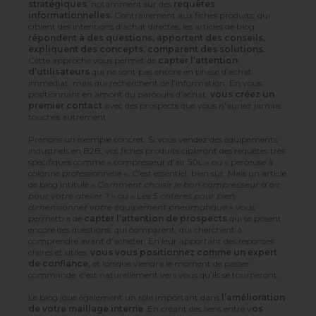
stratégiques
, notamment sur des
requêtes
informationnelles.
Contrairement aux fiches produits, qui
ciblent des intentions d’achat directes, les articles de blog
répondent à des questions, apportent des conseils,
expliquent des concepts, comparent des solutions.
Cette approche vous permet de
capter l’attention
d’utilisateurs
qui ne sont pas encore en phase d’achat
immédiat, mais qui recherchent de l’information. En vous
positionnant en amont du parcours d’achat,
vous créez un
premier contact
avec des prospects que vous n’auriez jamais
touchés autrement.
Prenons un exemple concret. Si vous vendez des équipements
industriels en B2B, vos fiches produits cibleront des requêtes très
spécifiques comme « compresseur d’air 50L » ou « perceuse à
colonne professionnelle ». C’est essentiel, bien sûr. Mais un article
de blog intitulé «
Comment choisir le bon compresseur d’air
pour votre atelier ?
» ou « L
es 5 critères pour bien
dimensionner votre équipement pneumatique
» vous
permettra de
capter l’attention de prospects
qui se posent
encore des questions, qui comparent, qui cherchent à
comprendre avant d’acheter. En leur apportant des réponses
claires et utiles,
vous vous positionnez comme un expert
de confiance,
et lorsque viendra le moment de passer
commande, c’est naturellement vers vous qu’ils se tourneront.
Le blog joue également un rôle important dans
l’amélioration
de votre maillage interne
. En créant des liens entre v
os