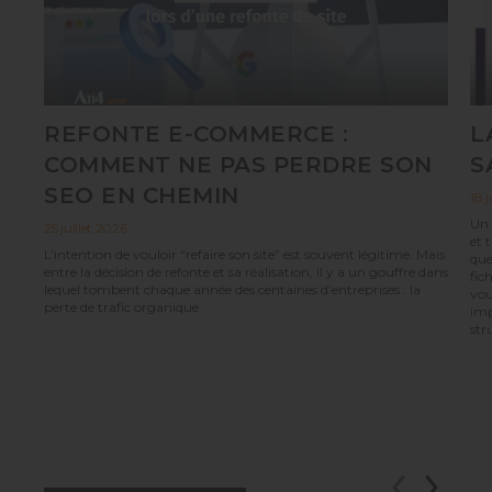
REFONTE E-COMMERCE :
L
COMMENT NE PAS PERDRE SON
S
SEO EN CHEMIN
18 j
Un 
25 juillet 2026
et 
L’intention de vouloir “refaire son site” est souvent légitime. Mais
que
entre la décision de refonte et sa réalisation, il y a un gouffre dans
fic
lequel tombent chaque année des centaines d’entreprises : la
vou
perte de trafic organique.
imp
str