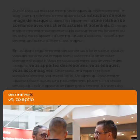
Au-delà des aspects purement techniques du référencement, le
blog joue un rôle fondamental dans la
construction de votre
image de marque
et dans l’établissement d’
une relation de
confiance avec vos clients actuels et potentiels.
Dans un
environnement e-commerce où la concurrence est féroce et où
les acheteurs disposent d’une multitude d’options, la confiance
devient un facteur différenciant majeur.
En publiant régulièrement des contenus à forte valeur ajoutée,
vous démontrez votre expertise et votre maîtrise de votre
domaine d’activité. Vous ne vous contentez pas de vendre des
produits,
vous apportez des réponses, vous éduquez,
vous accompagnez
. Cette posture d’expert renforce
considérablement votre crédibilité. Un client qui hésite entre
plusieurs fournisseurs sera naturellement plus enclin à choisir
celui qui lui a déjà apporté de l’aide gratuitement à travers des
articles de blog informatifs et bien documentés.
Cette démarche est particulièrement pertinente dans le B2B, où
les cycles de vente sont souvent longs et où les décisions d’achat
impliquent plusieurs interlocuteurs. Vos articles de blog
participent à
nourrir la réflexion de vos prospects tout au
long de leur parcours.
Un responsable des achats qui
découvre votre blog en phase de recherche d’information y
reviendra probablement plusieurs fois avant de prendre sa
décision. Chaque visite
renforce votre présence dans son