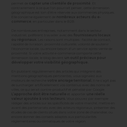
permet de
capter une clientèle de proximité
. Et
contrairement à ce que l’on pourrait penser, cette dimension
géographique est loin d’être réservée aux commerces physiques.
Elle concerne également de
nombreux acteurs du e-
commerce
, en particulier dans le B2B.
De nombreuses entreprises, notamment dans le secteur
industriel, préfèrent travailler avec des
fournisseurs locaux
ou régionaux.
Les raisons sont multiples : facilité de contact,
rapidité de livraison, proximité culturelle, volonté de soutenir
l’économie locale, ou encore besoin d’un service après-vente de
proximité. Si votre activité e-commerce comporte cette
dimension locale, le blog devient
un outil précieux pour
développer votre visibilité géographique.
En publiant régulièrement des articles qui intègrent des
mentions géographiques pertinentes, vous signalez aux
moteurs de recherche
votre ancrage territorial.
Il ne s’agit pas
de surcharger artificiellement vos contenus avec des noms de
villes, ce qui serait contre-productif et pénalisé par Google.
L’approche doit être naturelle
et apporter
une réelle
valeur ajoutée à vos lecteurs.
Vous pouvez par exemple
rédiger des articles sur les spécificités de votre marché, mettre en
avant des partenariats avec des acteurs régionaux, présenter des
études de cas de clients situés dans votre zone de chalandise, ou
encore donner des conseils adaptés aux particularités
réglementaires ou climatiques de votre région.