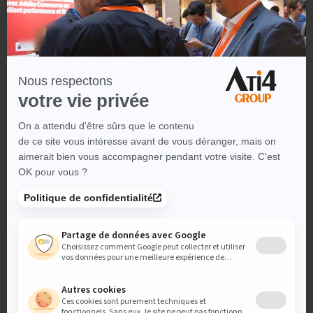
espri
t et augmente
la probabilité qu’il vous choisisse au
moment de passer commande.
Le blog vous permet également de
raconter votre histoire,
de partager vos valeurs, de mettre en avant votre équipe
et votre savoir-faire.
Ces éléments humains et émotionnels
sont essentiels pour créer un lien avec vos clients, même dans un
contexte e-commerce où les interactions physiques sont
absentes. En humanisant votre marque, vous vous démarquez
des acteurs purement transactionnels et vous construisez une
relation plus profonde et plus durable avec votre audience.
Les témoignages clients, les études de cas, les retours
d’expérience sont autant de formats d’articles
qui apportent
une preuve sociale puissante.
En montrant concrètement
comment vos produits ont résolu les problèmes d’autres clients,
vous rassurez vos prospects et vous facilitez leur prise de
décision. Ces contenus sont d’autant plus efficaces qu’ils
présentent des situations réelles, auxquelles vos lecteurs peuvent
facilement s’identifier.
faciliter le travail de vos équipes
grâce à hyvä commerce