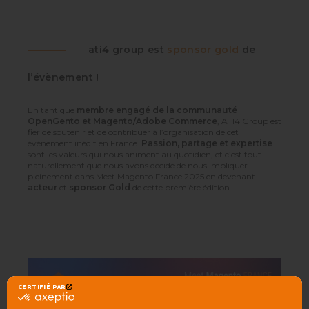
ati4 group est
sponsor gold
de
l’évènement !
En tant que
membre engagé de la communauté
OpenGento et Magento/Adobe Commerce
, ATI4 Group est
fier de soutenir et de contribuer à l’organisation de cet
événement inédit en France.
Passion, partage et expertise
sont les valeurs qui nous animent au quotidien, et c’est tout
naturellement que nous avons décidé de nous impliquer
pleinement dans Meet Magento France 2025 en devenant
acteur
et
sponsor Gold
de cette première édition.