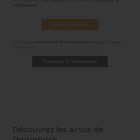
Vous êtes un
marchand
et vous souhaitez
participer à
l’évènement
Nous contacter
Vous êtes
membre de la communauté
Magento Adobe
Commerce
Participer à l'évènement
Découvrez les actus de
l’entreprise
.