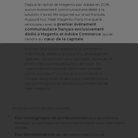
Depuis le rachat de Magento par Adobe en 2018,
aucun événement communautaire dédié à la
solution n’avait été organisé sur le sol français.
Aujourd’hui, Meet Magento Paris marque le
renouveau avec le
premier événement
communautaire français exclusivement
dédié à Magento et Adobe Commerce
, qui se
tiendra au
cœur de la capitale.
Environ 200 à 300 acteurs du e-commerce –
marchands, éditeurs de solutions, développeurs,
agences – se réuniront pour partager, échanger et
enrichir leurs pratiques autour de l’outil. Ce
rassemblement promet d’être une véritable
immersion dans l’univers du e-commerce, à
l’image des grands rendez-vous internationaux
tels que Bargento ou les éditions précédentes de
Meet Magento.
Au programme de cette journée :
Des témoignages de professionnels
issus de différents
secteurs , qui partageront leurs expériences et vision des enjeux
actuels.
Des démonstrations
des dernières mises à jour et