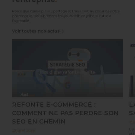
Parce que mêler plaisir, partage et travail est au cœur de notre
philosophie, nous prenons toujours soin de joindre l’utile à
l’agréable..
Voir toutes nos actus
REFONTE E-COMMERCE :
L
COMMENT NE PAS PERDRE SON
S
SEO EN CHEMIN
18 j
Un 
25 juillet 2026
et 