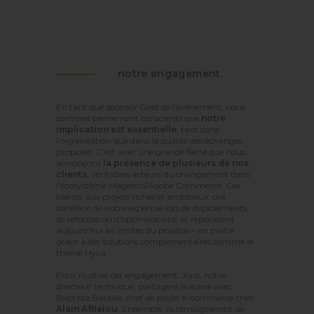
notre engagement
.
En tant que sponsor Gold de l’événement, nous
sommes pleinement conscients que
notre
implication est essentielle
, tant dans
l’organisation que dans la qualité des échanges
proposés. C’est avec une grande fierté que nous
annonçons
la présence de plusieurs de nos
clients
, véritables acteurs du changement dans
l’écosystème Magento/Adobe Commerce. Ces
clients, aux projets riches et ambitieux, ont
bénéficié de notre expertise lors de déploiements,
de refontes ou d’optimisations, et repoussent
aujourd’hui les limites du possible – en partie
grâce à des solutions complémentaires comme le
thème Hyvä.
Pour illustrer cet engagement, Joris, notre
directeur technique, partagera la scène avec
Baptiste Bataille, chef de projet e-commerce chez
Alain Afflelou
. Ensemble, ils témoigneront de