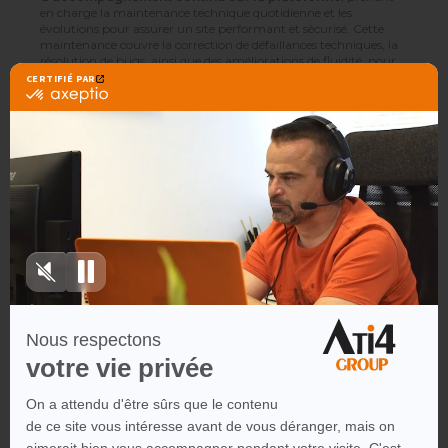
en charge la maintenance technique quotidienne et les
évolutions pour assurer un site performant et sécurisé. Cette
maintenance couvre la correction de défaillances techniques, la
résolution de bugs, ainsi que des améliorations de fluidité, pour
garantir aux utilisateurs de la plateforme, une expérience sans
frictions.
Pour répondre aux besoins changeants de la marque et enrichir
constamment l’expérience utilisateur, des
mises à jour
légères
sont mises en œuvre régulièrement. Cela permet une
évolution progressive
et continue du site, avec l’intégration
d’optimisations plus ciblées. Par exemple, nous travaillons
actuellement à la
modernisation de certains éléments
graphiques
, tels que les CTA (call-to-action), afin de renforcer
l’engagement des utilisateurs à la marque et de stimuler les
conversions.
Un point essentiel de notre travail porte également sur le
s
montées en version de la plateforme
. Une mise à jour
majeure de Magento a été réalisée en été 2024, avec
l’intégration des dernières fonctionnalités, afin de renforcer la
sécurité et la performance du site. En parallèle, nous restons en
veille quotidienne
sur les questions de
sécurité
pour
anticiper et pallier toute vulnérabilité
potentielle, assurant
ainsi une fiabilité maximale pour la marque.
L’équipe a eu la chance de pouvoir aller à la rencontre directe des
studios de créations, pour découvrir l’écosystème de leur client,