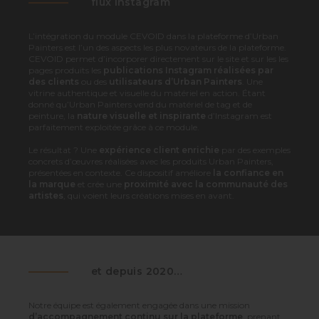
flux instagram
L’intégration du module CEVOID dans la plateforme d’Urban
Painters est l’un des aspects les plus novateurs de la plateforme.
CEVOID permet d’incorporer directement sur le site et sur les les
pages produits les
publications Instagram réalisées par
des clients
ou des
utilisateurs d’Urban Painters
. Une
vitrine authentique et visuelle du matériel en action. Étant
donné qu’Urban Painters vend du matériel de tag et de
peinture, la
nature visuelle et inspirante
d’Instagram est
parfaitement exploitée grâce à ce module.
Le résultat ? Une
expérience client enrichie
par des exemples
concrets d’œuvres réalisées avec les produits Urban Painters,
présentées en contexte. Ce dispositif améliore
la confiance en
la marque
et crée une
proximité avec la communauté des
artistes
, qui voient leurs créations mises en avant.
et depuis 2020…
Notre équipe est également engagée dans une mission
d’accompagnement continu sur la plateforme
, prenant