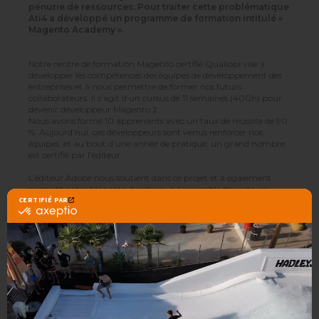
pénurie de ressources. Pour traiter cette problématique
Ati4 a développé un programme de formation intitulé «
Magento Academy ».
Notre centre de formation Magento certifié Qualiopi vise à
développer les compétences des équipes de développement des
entreprises et à nous permettre de former nos futurs
collaborateurs. Il s’agit d’un cursus de 11 semaines (400h) pour
devenir développeur Magento 2.
Nous avons formé 10 apprenants avec un taux de réussite de 90
%. Aujourd’hui, ces développeurs sont venus renforcer nos
équipes, et au bout d’une année de pratique, un grand nombre
est certifié par l’éditeur.
L’éditeur Adobe nous soutient dans ce projet et a également
présenté notre Magento Academy à l’ensemble des acteurs
Magento 2 en France.
Découvrir nos formations