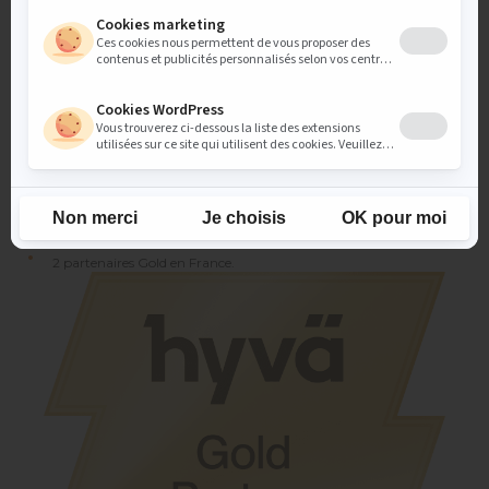
Nos développeurs travaillent quotidiennement sur ce thème et
suivent attentivement les actualités et mises à jour.
Hyvä
nous
permet de construire votre site e-commerce avec des
technologies de nouvelle génération telles que
Tailwind CSS
et
Alpine.js
, toujours dans une optique d’optimisation de
performances.
Quelques chiffres :
600 agences l’ont adopté
Plus de 1000 extensions compatibles.
700 partenaires d’implémentations dans le monde.
2 partenaires Gold en France.