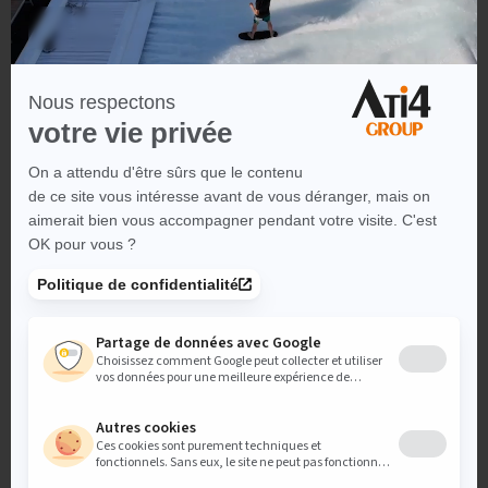
eco boost, éco responsable, éco
performant : hyvä
!
Nous nous investissons quotidiennement dans cette solution,
formant en interne nos développeurs et notre équipe créative.
Grâce à cette initiative, nous avons déjà réalisé
de nombreux
projets sous Hyvä
, et six mois après avoir obtenu notre
certification en tant que partenaire Silver, nous sommes fiers de
porter désormais le label Gold !